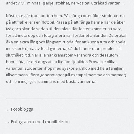
är det vi vill minnas; glädje, stolthet, nervositet, uttråkad väntan …
Nästa steg är transporten hem. På många orter åker studenterna
på ett flak eller i en flott bil. Passa på att fånga henne när de åker
iväg och skynda sedan till den plats där festen kommer att vara,
för att möta upp och fotografera när fordonet anländer. De brukar
åka en extra lång och långsam runda, för att kunna tuta och spela
musik och njuta av festligheterna, så du hinner utan problem till
slutmålet i tid. När alla har kramat om varandra och dessutom
hunnit äta, är det dags att ta lite familjebilder. Prova lite olika
varianter; studenten ihop med syskonen, ihop med hela familjen,
tillsammans i flera generationer (till exempel mamma och mormor)
och, om möjligt, tillsammans med bästa vännerna.
Fotoblogga
←
Fotografera med mobiltelefon
→