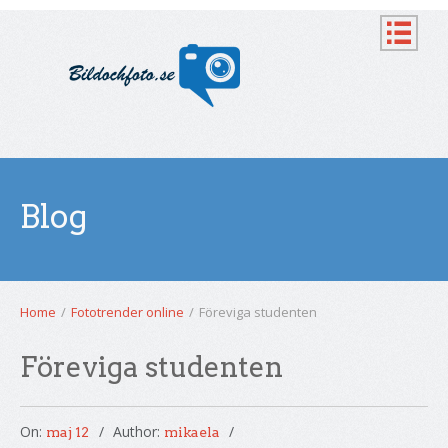
Blog
Home
/
Fototrender online
/
Föreviga studenten
Föreviga studenten
On:
Author:
maj 12
mikaela