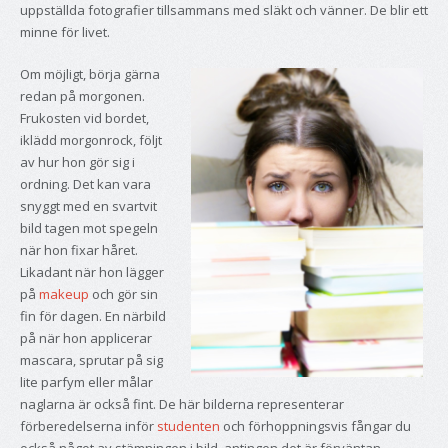
uppställda fotografier tillsammans med släkt och vänner. De blir ett
minne för livet.
Om möjligt, börja gärna
redan på morgonen.
Frukosten vid bordet,
iklädd morgonrock, följt
av hur hon gör sig i
ordning. Det kan vara
snyggt med en svartvit
bild tagen mot spegeln
när hon fixar håret.
Likadant när hon lägger
på
makeup
och gör sin
fin för dagen. En närbild
på när hon applicerar
mascara, sprutar på sig
lite parfym eller målar
naglarna är också fint. De här bilderna representerar
förberedelserna inför
studenten
och förhoppningsvis fångar du
också något av stämningen i bild, antingen det är förväntan,