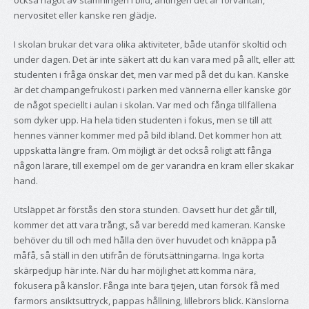
nervositet eller kanske ren glädje.
I skolan brukar det vara olika aktiviteter, både utanför skoltid och
under dagen. Det är inte säkert att du kan vara med på allt, eller att
studenten i fråga önskar det, men var med på det du kan. Kanske
är det champangefrukost i parken med vännerna eller kanske gör
de något speciellt i aulan i skolan. Var med och fånga tillfällena
som dyker upp. Ha hela tiden studenten i fokus, men se till att
hennes vänner kommer med på bild ibland. Det kommer hon att
uppskatta längre fram. Om möjligt är det också roligt att fånga
någon lärare, till exempel om de ger varandra en kram eller skakar
hand.
Utsläppet är förstås den stora stunden. Oavsett hur det går till,
kommer det att vara trångt, så var beredd med kameran. Kanske
behöver du till och med hålla den över huvudet och knäppa på
måfå, så ställ in den utifrån de förutsättningarna. Inga korta
skärpedjup här inte. När du har möjlighet att komma nära,
fokusera på känslor. Fånga inte bara tjejen, utan försök få med
farmors ansiktsuttryck, pappas hållning, lillebrors blick. Känslorna