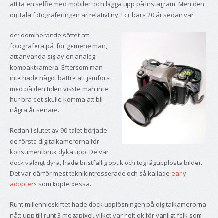
att ta en selfie med mobilen och lägga upp på Instagram. Men den
digitala fotograferingen är relativt ny. För bara 20 år sedan var
det dominerande sättet att
fotografera på, för gemene man,
att använda sig av en analog
kompaktkamera. Eftersom man
inte hade något bättre att jämföra
med på den tiden visste man inte
hur bra det skulle komma att bli
några år senare.
Redan i slutet av 90-talet började
de första digitalkamerorna för
konsumentbruk dyka upp. De var
dock väldigt dyra, hade bristfällig optik och tog lågupplösta bilder.
Det var därför mest teknikintresserade och så kallade
early
adopters
som köpte dessa.
Runt millennieskiftet hade dock upplösningen på digitalkamerorna
nått upp till runt 3 megapixel, vilket var helt ok för vanligt folk som