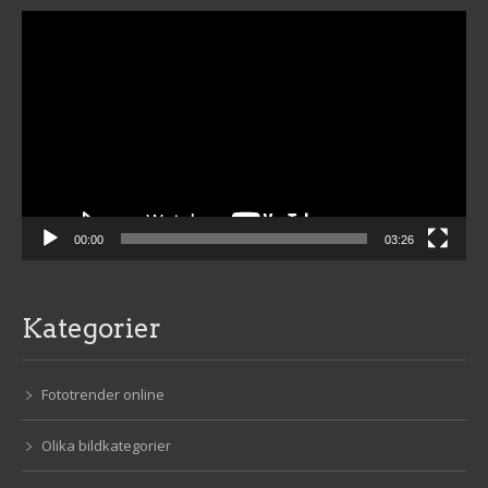
Videospelare
00:00
03:26
Kategorier
Fototrender online
Olika bildkategorier