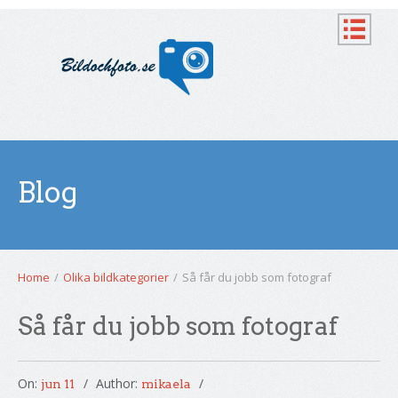
Blog
Home
/
Olika bildkategorier
/
Så får du jobb som fotograf
Så får du jobb som fotograf
On:
Author:
jun 11
mikaela