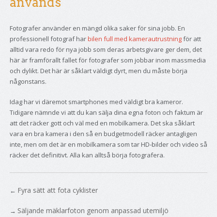
används
Fotografer använder en mängd olika saker för sina jobb. En
professionell fotograf har
bilen full med kamerautrustning
för att
alltid vara redo för nya jobb som deras arbetsgivare ger dem, det
här är framförallt fallet för fotografer som jobbar inom massmedia
och dylikt. Det här är såklart väldigt dyrt, men du måste börja
någonstans.
Idag har vi däremot smartphones med väldigt bra kameror.
Tidigare nämnde vi att du kan sälja dina egna foton och faktum är
att det räcker gott och väl med en mobilkamera. Det ska såklart
vara en bra kamera i den så en budgetmodell räcker antagligen
inte, men om det är en mobilkamera som tar HD-bilder och video så
räcker det definitivt. Alla kan alltså börja fotografera.
Fyra sätt att fota cyklister
←
Säljande mäklarfoton genom anpassad utemiljö
→